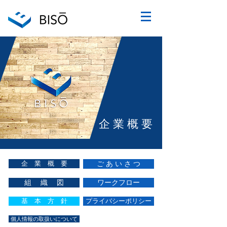
企 業 概 要
ご あ い さ つ
企 業 概 要
組 織 図
ワークフロー
基 本 方 針
プライバシーポリシー
個人情報の取扱いについて